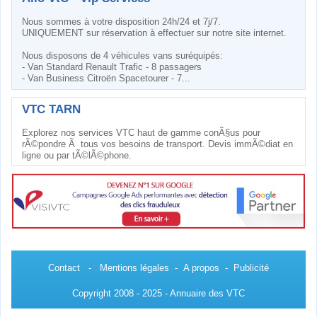
Nous sommes à votre disposition 24h/24 et 7j/7.
UNIQUEMENT sur réservation à effectuer sur notre site internet.
Nous disposons de 4 véhicules vans suréquipés:
- Van Standard Renault Trafic - 8 passagers
- Van Business Citroën Spacetourer - 7...
VTC TARN
Explorez nos services VTC haut de gamme conÃ§us pour
rÃ©pondre Ã tous vos besoins de transport. Devis immÃ©diat en
ligne ou par tÃ©lÃ©phone.
Contact
-
Mentions légales
-
A propos
-
Publicité
Copyright 2008 - 2025 - Annuaire des VTC