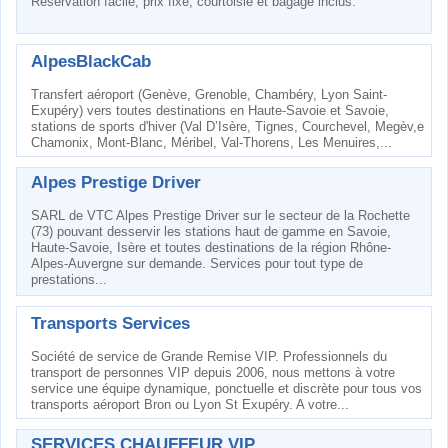
Réservation facile, prix fixe, courtoisie et bagage inclus.
AlpesBlackCab
Transfert aéroport (Genève, Grenoble, Chambéry, Lyon Saint-
Exupéry) vers toutes destinations en Haute-Savoie et Savoie,
stations de sports d'hiver (Val D’Isère, Tignes, Courchevel, Megèv,e
Chamonix, Mont-Blanc, Méribel, Val-Thorens, Les Menuires,...
Alpes Prestige Driver
SARL de VTC Alpes Prestige Driver sur le secteur de la Rochette
(73) pouvant desservir les stations haut de gamme en Savoie,
Haute-Savoie, Isère et toutes destinations de la région Rhône-
Alpes-Auvergne sur demande. Services pour tout type de
prestations...
Transports Services
Société de service de Grande Remise VIP. Professionnels du
transport de personnes VIP depuis 2006, nous mettons à votre
service une équipe dynamique, ponctuelle et discrète pour tous vos
transports aéroport Bron ou Lyon St Exupéry. A votre...
SERVICES CHAUFFEUR VIP