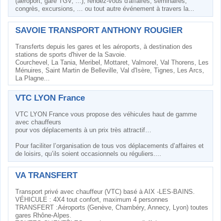
(aéroport, gare TGV, ...), rendez-vous d'affaires, séminaires,
congrès, excursions, ... ou tout autre événement à travers la...
SAVOIE TRANSPORT ANTHONY ROUGIER
Transferts depuis les gares et les aéroports, à destination des
stations de sports d'hiver de la Savoie.
Courchevel, La Tania, Meribel, Mottaret, Valmorel, Val Thorens, Les
Ménuires, Saint Martin de Belleville, Val d'Isère, Tignes, Les Arcs,
La Plagne...
VTC LYON France
VTC LYON France vous propose des véhicules haut de gamme
avec chauffeurs
pour vos déplacements à un prix très attractif…
Pour faciliter l’organisation de tous vos déplacements d’affaires et
de loisirs, qu’ils soient occasionnels ou réguliers....
VA TRANSFERT
Transport privé avec chauffeur (VTC) basé à AIX -LES-BAINS.
VÉHICULE : 4X4 tout confort, maximum 4 personnes
TRANSFERT :Aéroports (Genève, Chambéry, Annecy, Lyon) toutes
gares Rhône-Alpes.