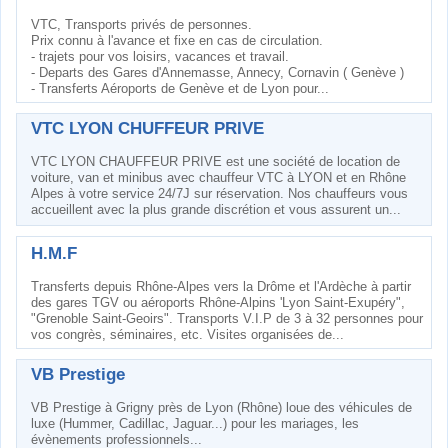
VTC, Transports privés de personnes.
Prix connu à l'avance et fixe en cas de circulation.
- trajets pour vos loisirs, vacances et travail.
- Departs des Gares d'Annemasse, Annecy, Cornavin ( Genève )
- Transferts Aéroports de Genève et de Lyon pour...
VTC LYON CHUFFEUR PRIVE
VTC LYON CHAUFFEUR PRIVE est une société de location de
voiture, van et minibus avec chauffeur VTC à LYON et en Rhône
Alpes à votre service 24/7J sur réservation. Nos chauffeurs vous
accueillent avec la plus grande discrétion et vous assurent un...
H.M.F
Transferts depuis Rhône-Alpes vers la Drôme et l'Ardèche à partir
des gares TGV ou aéroports Rhône-Alpins 'Lyon Saint-Exupéry",
"Grenoble Saint-Geoirs". Transports V.I.P de 3 à 32 personnes pour
vos congrès, séminaires, etc. Visites organisées de...
VB Prestige
VB Prestige à Grigny près de Lyon (Rhône) loue des véhicules de
luxe (Hummer, Cadillac, Jaguar...) pour les mariages, les
évènements professionnels...