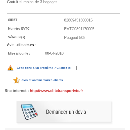
Gratuit si moins de 3 bagages.
SIRET
82869451300015
Numéro EVTC
EVTC0891170005
Véhicule(s)
Peugeot 508
Avis utilisateurs :
08-04-2018
Mise à jour le :
|
Cette fiche a un problème ? Cliquez ici
Avis et commentaires clients
Site internet :
http://www.elitetransportvtc.fr