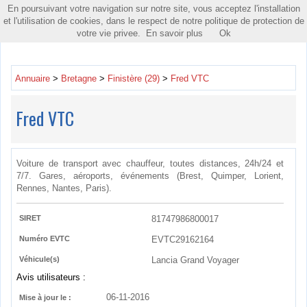
En poursuivant votre navigation sur notre site, vous acceptez l'installation
Toggle
et l'utilisation de cookies, dans le respect de notre politique de protection de
navigatio
votre vie privee.
En savoir plus
Ok
Annuaire
>
Bretagne
>
Finistère (29)
>
Fred VTC
Fred VTC
Voiture de transport avec chauffeur, toutes distances, 24h/24 et
7/7. Gares, aéroports, événements (Brest, Quimper, Lorient,
Rennes, Nantes, Paris).
SIRET
81747986800017
Numéro EVTC
EVTC29162164
Véhicule(s)
Lancia Grand Voyager
Avis utilisateurs :
06-11-2016
Mise à jour le :