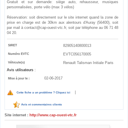
Gratuit et sur demande: siège auto, rehausseur, musiques
personnalisées, porte vélo (max 3 vélos)
Réservation: soit directement sur le site internet quand la zone de
prise en charge est de 30km aux alentours d'Auray (56400), soit
par mail à contact@cap-ouest-vtc.fr, soit par téléphone au 06 71 48
04 20.
SIRET
82905140800013
Numéro EVTC
EVTC056170005
Véhicule(s)
Renault Talisman Initiale Paris
Avis utilisateurs :
02-06-2017
Mise à jour le :
|
Cette fiche a un problème ? Cliquez ici
Avis et commentaires clients
Site internet :
http://www.cap-ouest-vtc.fr