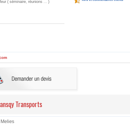
eur ( séminaire, réunions ... )
.com
Transqy Transports
 Melies