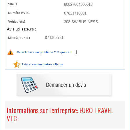
SIRET
90027604900013
Numéro EVTC
07821716601
Véhicule(s)
308 SW BUSINESS
Avis utilisateurs :
07-08-3731
Mise à jour le :
|
Cette fiche a un problème ? Cliquez ici
Avis et commentaires clients
Informations sur l'entreprise: EURO TRAVEL
VTC