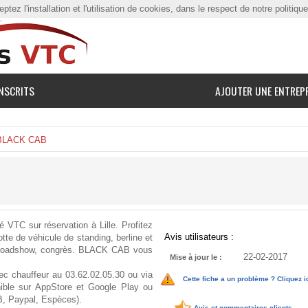
tez l'installation et l'utilisation de cookies, dans le respect de notre politiqu
NSCRITS
AJOUTER UNE ENTREP
BLACK CAB
VTC sur réservation à Lille. Profitez
Avis utilisateurs :
tte de véhicule de standing, berline et
n, roadshow, congrès. BLACK CAB vous
22-02-2017
Mise à jour le :
ec chauffeur au 03.62.02.05.30 ou via
Cette fiche a un problème ? Cliquez i
ible sur AppStore et Google Play ou
CB, Paypal, Espèces).
Avis et commentaires clients