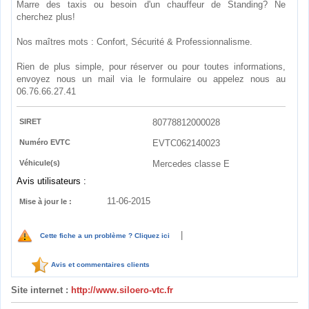
Marre des taxis ou besoin d'un chauffeur de Standing? Ne
cherchez plus!
Nos maîtres mots : Confort, Sécurité & Professionnalisme.
Rien de plus simple, pour réserver ou pour toutes informations,
envoyez nous un mail via le formulaire ou appelez nous au
06.76.66.27.41
SIRET
80778812000028
Numéro EVTC
EVTC062140023
Véhicule(s)
Mercedes classe E
Avis utilisateurs :
11-06-2015
Mise à jour le :
|
Cette fiche a un problème ? Cliquez ici
Avis et commentaires clients
Site internet :
http://www.siloero-vtc.fr