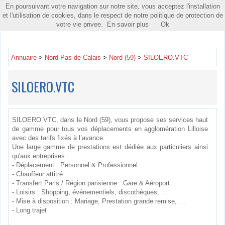
En poursuivant votre navigation sur notre site, vous acceptez l'installation
Toggle
et l'utilisation de cookies, dans le respect de notre politique de protection de
navigatio
votre vie privee.
En savoir plus
Ok
Annuaire
>
Nord-Pas-de-Calais
>
Nord (59)
>
SILOERO.VTC
SILOERO.VTC
SILOERO VTC, dans le Nord (59), vous propose ses services haut
de gamme pour tous vos déplacements en agglomération Lilloise
avec des tarifs fixés à l’avance.
Une large gamme de prestations est dédiée aux particuliers ainsi
qu'aux entreprises :
- Déplacement : Personnel & Professionnel
- Chauffeur attitré
- Transfert Paris / Région parisienne : Gare & Aéroport
- Loisirs : Shopping, événementiels, discothèques, ...
- Mise à disposition : Mariage, Prestation grande remise, …
- Long trajet