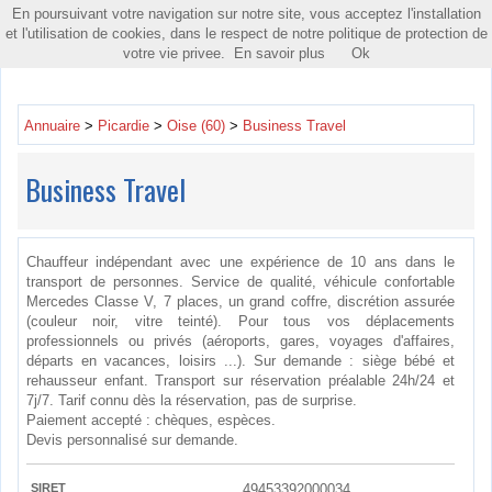
En poursuivant votre navigation sur notre site, vous acceptez l'installation
Toggle
et l'utilisation de cookies, dans le respect de notre politique de protection de
navigatio
votre vie privee.
En savoir plus
Ok
Annuaire
>
Picardie
>
Oise (60)
>
Business Travel
Business Travel
Chauffeur indépendant avec une expérience de 10 ans dans le
transport de personnes. Service de qualité, véhicule confortable
Mercedes Classe V, 7 places, un grand coffre, discrétion assurée
(couleur noir, vitre teinté). Pour tous vos déplacements
professionnels ou privés (aéroports, gares, voyages d'affaires,
départs en vacances, loisirs ...). Sur demande : siège bébé et
rehausseur enfant. Transport sur réservation préalable 24h/24 et
7j/7. Tarif connu dès la réservation, pas de surprise.
Paiement accepté : chèques, espèces.
Devis personnalisé sur demande.
SIRET
49453392000034