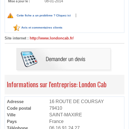
08-01-2014
Mise à jour le :
|
Cette fiche a un problème ? Cliquez ici
Avis et commentaires clients
Site internet :
http://www.londoncab.fr/
Informations sur l'entreprise: London Cab
Adresse
16 ROUTE DE COURSAY
Code postal
79410
Ville
SAINT-MAXIRE
Pays
France
Téléphone
06 16 91 24 27