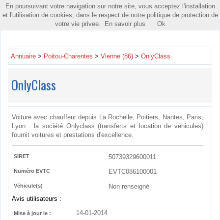
En poursuivant votre navigation sur notre site, vous acceptez l'installation
Toggle
et l'utilisation de cookies, dans le respect de notre politique de protection de
navigatio
votre vie privee.
En savoir plus
Ok
Annuaire
>
Poitou-Charentes
>
Vienne (86)
>
OnlyClass
OnlyClass
Voiture avec chauffeur depuis La Rochelle, Poitiers, Nantes, Paris,
Lyon : la société Onlyclass (transferts et location de véhicules)
fournit voitures et prestations d'excellence.
SIRET
50739329600011
Numéro EVTC
EVTC086100001
Véhicule(s)
Non renseigné
Avis utilisateurs :
14-01-2014
Mise à jour le :