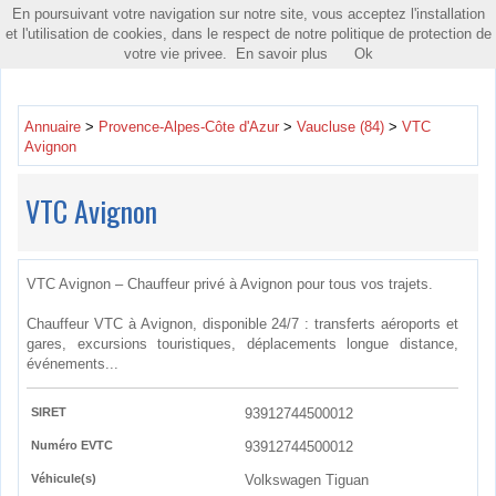
En poursuivant votre navigation sur notre site, vous acceptez l'installation
Toggle
et l'utilisation de cookies, dans le respect de notre politique de protection de
navigatio
votre vie privee.
En savoir plus
Ok
Annuaire
>
Provence-Alpes-Côte d'Azur
>
Vaucluse (84)
>
VTC
Avignon
VTC Avignon
VTC Avignon – Chauffeur privé à Avignon pour tous vos trajets.
Chauffeur VTC à Avignon, disponible 24/7 : transferts aéroports et
gares, excursions touristiques, déplacements longue distance,
événements...
SIRET
93912744500012
Numéro EVTC
93912744500012
Véhicule(s)
Volkswagen Tiguan