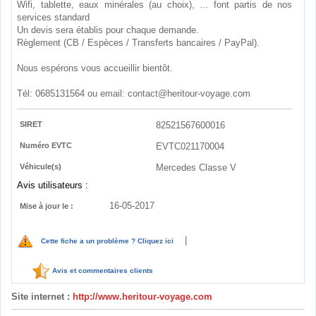
Wifi, tablette, eaux minérales (au choix), ... font partis de nos
services standard
Un devis sera établis pour chaque demande.
Règlement (CB / Espèces / Transferts bancaires / PayPal).
Nous espérons vous accueillir bientôt.
Tél: 0685131564 ou email: contact@heritour-voyage.com
SIRET
82521567600016
Numéro EVTC
EVTC021170004
Véhicule(s)
Mercedes Classe V
Avis utilisateurs :
16-05-2017
Mise à jour le :
|
Cette fiche a un problème ? Cliquez ici
Avis et commentaires clients
Site internet :
http://www.heritour-voyage.com