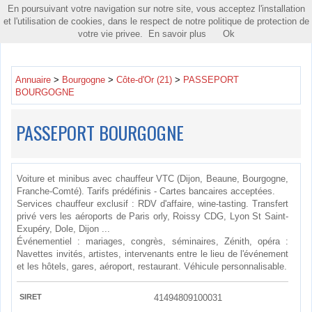
En poursuivant votre navigation sur notre site, vous acceptez l'installation
Toggle
et l'utilisation de cookies, dans le respect de notre politique de protection de
navigatio
votre vie privee.
En savoir plus
Ok
Annuaire
>
Bourgogne
>
Côte-d'Or (21)
>
PASSEPORT
BOURGOGNE
PASSEPORT BOURGOGNE
Voiture et minibus avec chauffeur VTC (Dijon, Beaune, Bourgogne,
Franche-Comté). Tarifs prédéfinis - Cartes bancaires acceptées.
Services chauffeur exclusif : RDV d'affaire, wine-tasting. Transfert
privé vers les aéroports de Paris orly, Roissy CDG, Lyon St Saint-
Exupéry, Dole, Dijon ...
Événementiel : mariages, congrès, séminaires, Zénith, opéra :
Navettes invités, artistes, intervenants entre le lieu de l'événement
et les hôtels, gares, aéroport, restaurant. Véhicule personnalisable.
SIRET
41494809100031